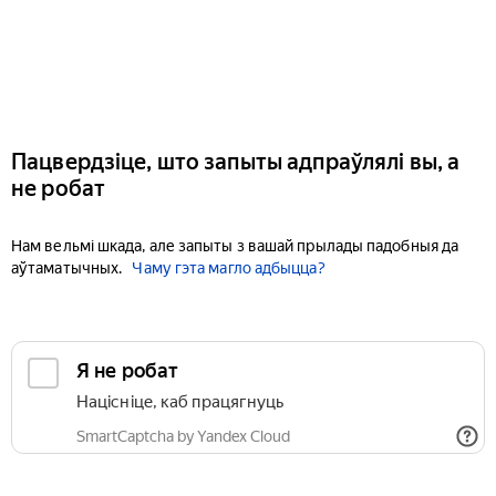
Пацвердзіце, што запыты адпраўлялі вы, а
не робат
Нам вельмі шкада, але запыты з вашай прылады падобныя да
аўтаматычных.
Чаму гэта магло адбыцца?
Я не робат
Націсніце, каб працягнуць
SmartCaptcha by Yandex Cloud