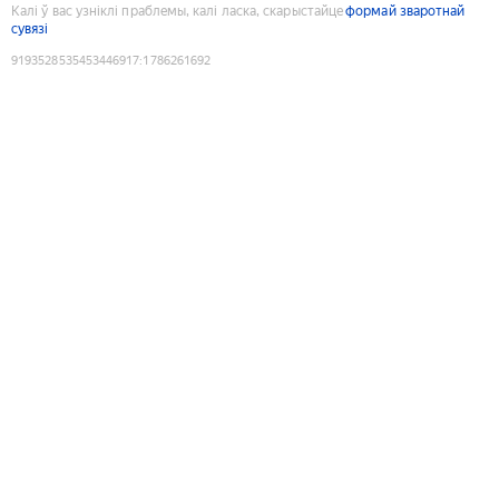
Калі ў вас узніклі праблемы, калі ласка, скарыстайце
формай зваротнай
сувязі
9193528535453446917
:
1786261692