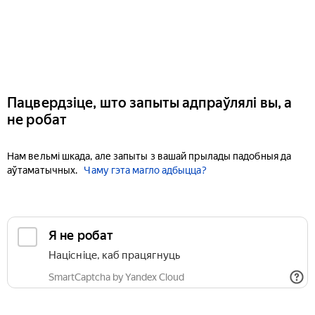
Пацвердзіце, што запыты адпраўлялі вы, а
не робат
Нам вельмі шкада, але запыты з вашай прылады падобныя да
аўтаматычных.
Чаму гэта магло адбыцца?
Я не робат
Націсніце, каб працягнуць
SmartCaptcha by Yandex Cloud