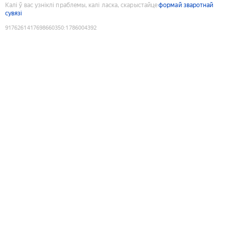
Калі ў вас узніклі праблемы, калі ласка, скарыстайце
формай зваротнай
сувязі
9176261417698660350
:
1786004392