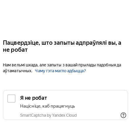
Пацвердзіце, што запыты адпраўлялі вы, а
не робат
Нам вельмі шкада, але запыты з вашай прылады падобныя да
аўтаматычных.
Чаму гэта магло адбыцца?
Я не робат
Націсніце, каб працягнуць
SmartCaptcha by Yandex Cloud