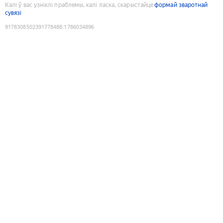
Калі ў вас узніклі праблемы, калі ласка, скарыстайце
формай зваротнай
сувязі
9178308502391778488
:
1786034896