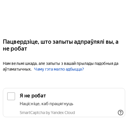
Пацвердзіце, што запыты адпраўлялі вы, а
не робат
Нам вельмі шкада, але запыты з вашай прылады падобныя да
аўтаматычных.
Чаму гэта магло адбыцца?
Я не робат
Націсніце, каб працягнуць
SmartCaptcha by Yandex Cloud