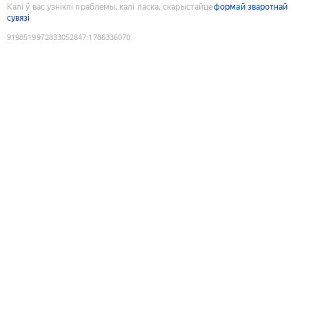
Калі ў вас узніклі праблемы, калі ласка, скарыстайце
формай зваротнай
сувязі
9198519972833052847
:
1786336070