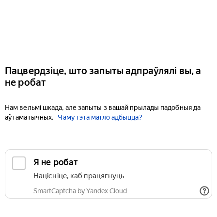
Пацвердзіце, што запыты адпраўлялі вы, а
не робат
Нам вельмі шкада, але запыты з вашай прылады падобныя да
аўтаматычных.
Чаму гэта магло адбыцца?
Я не робат
Націсніце, каб працягнуць
SmartCaptcha by Yandex Cloud