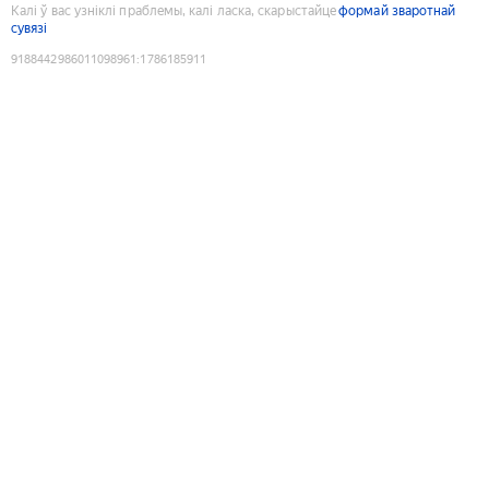
Калі ў вас узніклі праблемы, калі ласка, скарыстайце
формай зваротнай
сувязі
9188442986011098961
:
1786185911