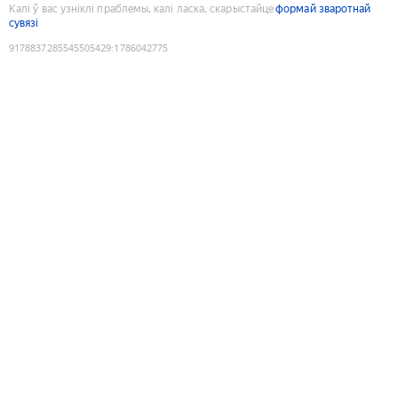
Калі ў вас узніклі праблемы, калі ласка, скарыстайце
формай зваротнай
сувязі
9178837285545505429
:
1786042775