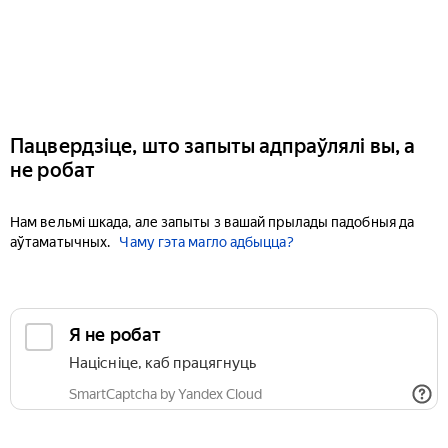
Пацвердзіце, што запыты адпраўлялі вы, а
не робат
Нам вельмі шкада, але запыты з вашай прылады падобныя да
аўтаматычных.
Чаму гэта магло адбыцца?
Я не робат
Націсніце, каб працягнуць
SmartCaptcha by Yandex Cloud