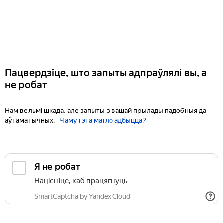
Пацвердзіце, што запыты адпраўлялі вы, а
не робат
Нам вельмі шкада, але запыты з вашай прылады падобныя да
аўтаматычных.
Чаму гэта магло адбыцца?
Я не робат
Націсніце, каб працягнуць
SmartCaptcha by Yandex Cloud