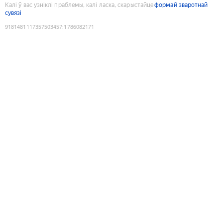
Калі ў вас узніклі праблемы, калі ласка, скарыстайце
формай зваротнай
сувязі
9181481117357503457
:
1786082171