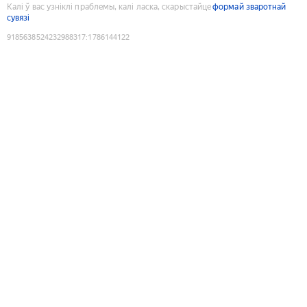
Калі ў вас узніклі праблемы, калі ласка, скарыстайце
формай зваротнай
сувязі
9185638524232988317
:
1786144122