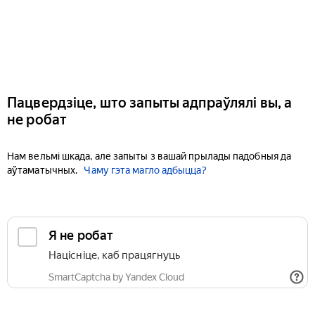
Пацвердзіце, што запыты адпраўлялі вы, а
не робат
Нам вельмі шкада, але запыты з вашай прылады падобныя да
аўтаматычных.
Чаму гэта магло адбыцца?
Я не робат
Націсніце, каб працягнуць
SmartCaptcha by Yandex Cloud