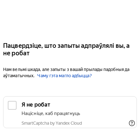
Пацвердзіце, што запыты адпраўлялі вы, а
не робат
Нам вельмі шкада, але запыты з вашай прылады падобныя да
аўтаматычных.
Чаму гэта магло адбыцца?
Я не робат
Націсніце, каб працягнуць
SmartCaptcha by Yandex Cloud