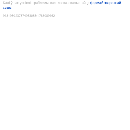
Калі ў вас узніклі праблемы, калі ласка, скарыстайце
формай зваротнай
сувязі
9181950237374953085
:
1786089162