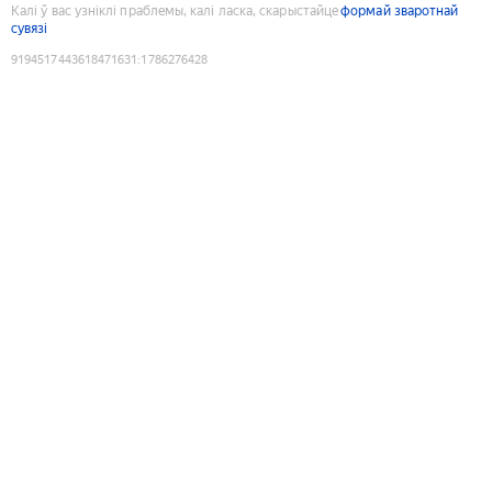
Калі ў вас узніклі праблемы, калі ласка, скарыстайце
формай зваротнай
сувязі
9194517443618471631
:
1786276428