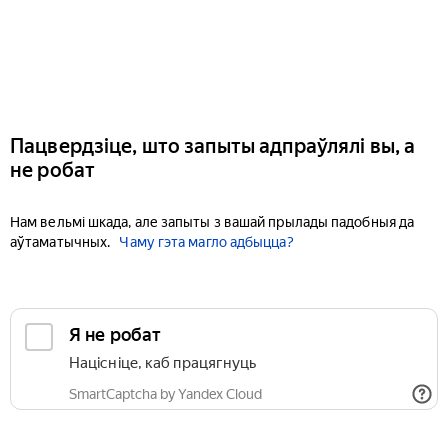
Пацвердзіце, што запыты адпраўлялі вы, а
не робат
Нам вельмі шкада, але запыты з вашай прылады падобныя да
аўтаматычных.
Чаму гэта магло адбыцца?
Я не робат
Націсніце, каб працягнуць
SmartCaptcha by Yandex Cloud