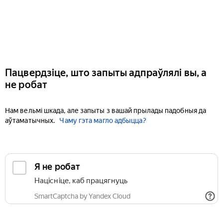
Пацвердзіце, што запыты адпраўлялі вы, а
не робат
Нам вельмі шкада, але запыты з вашай прылады падобныя да
аўтаматычных.
Чаму гэта магло адбыцца?
Я не робат
Націсніце, каб працягнуць
SmartCaptcha by Yandex Cloud