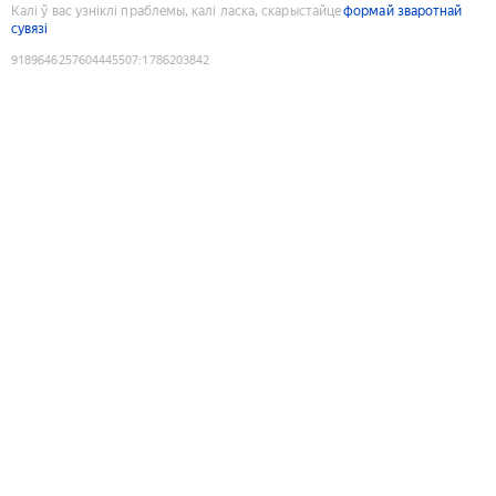
Калі ў вас узніклі праблемы, калі ласка, скарыстайце
формай зваротнай
сувязі
9189646257604445507
:
1786203842