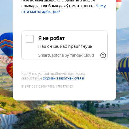
Нам вельмі шкада, але запыты з вашай
прылады падобныя да аўтаматычных.
Чаму
гэта магло адбыцца?
Я не робат
Націсніце, каб працягнуць
SmartCaptcha by Yandex Cloud
Калі ў вас узніклі праблемы, калі ласка,
скарыстайце
формай зваротнай сувязі
9187810281290647882
:
1786176483