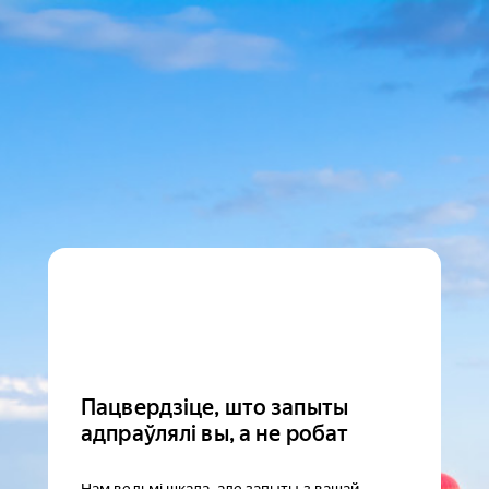
Пацвердзіце, што запыты
адпраўлялі вы, а не робат