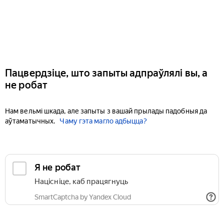
Пацвердзіце, што запыты адпраўлялі вы, а
не робат
Нам вельмі шкада, але запыты з вашай прылады падобныя да
аўтаматычных.
Чаму гэта магло адбыцца?
Я не робат
Націсніце, каб працягнуць
SmartCaptcha by Yandex Cloud