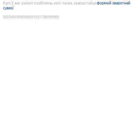
Калі ў вас узніклі праблемы, калі ласка, скарыстайце
формай зваротнай
сувязі
9202400858506850103
:
1786393900