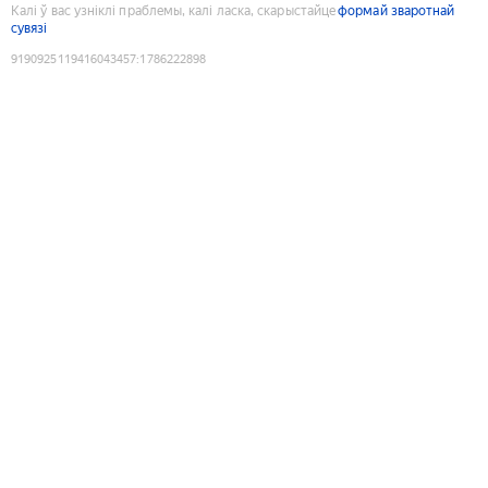
Калі ў вас узніклі праблемы, калі ласка, скарыстайце
формай зваротнай
сувязі
9190925119416043457
:
1786222898