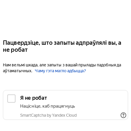
Пацвердзіце, што запыты адпраўлялі вы, а
не робат
Нам вельмі шкада, але запыты з вашай прылады падобныя да
аўтаматычных.
Чаму гэта магло адбыцца?
Я не робат
Націсніце, каб працягнуць
SmartCaptcha by Yandex Cloud