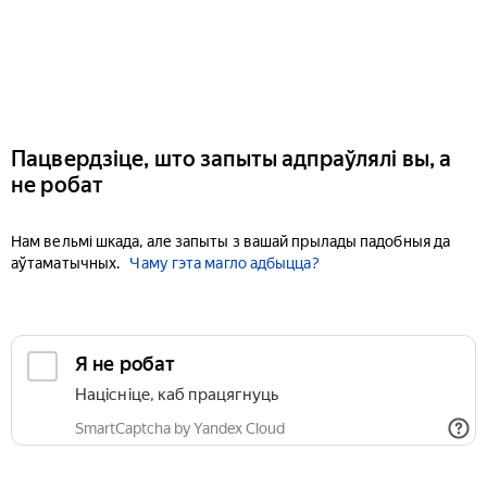
Пацвердзіце, што запыты адпраўлялі вы, а
не робат
Нам вельмі шкада, але запыты з вашай прылады падобныя да
аўтаматычных.
Чаму гэта магло адбыцца?
Я не робат
Націсніце, каб працягнуць
SmartCaptcha by Yandex Cloud