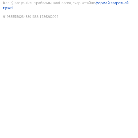
Калі ў вас узніклі праблемы, калі ласка, скарыстайце
формай зваротнай
сувязі
9193555502343301336
:
1786262094