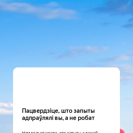
Пацвердзіце, што запыты
адпраўлялі вы, а не робат