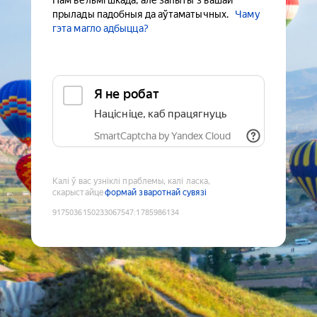
Нам вельмі шкада, але запыты з вашай
прылады падобныя да аўтаматычных.
Чаму
гэта магло адбыцца?
Я не робат
Націсніце, каб працягнуць
SmartCaptcha by Yandex Cloud
Калі ў вас узніклі праблемы, калі ласка,
скарыстайце
формай зваротнай сувязі
9175036150233067547
:
1785986134