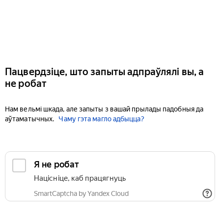
Пацвердзіце, што запыты адпраўлялі вы, а
не робат
Нам вельмі шкада, але запыты з вашай прылады падобныя да
аўтаматычных.
Чаму гэта магло адбыцца?
Я не робат
Націсніце, каб працягнуць
SmartCaptcha by Yandex Cloud