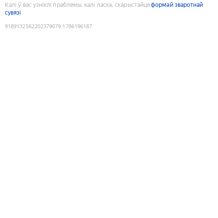
Калі ў вас узніклі праблемы, калі ласка, скарыстайце
формай зваротнай
сувязі
9189132562202379079
:
1786196187