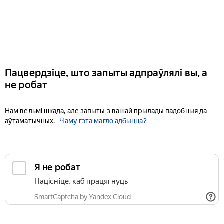
Пацвердзіце, што запыты адпраўлялі вы, а
не робат
Нам вельмі шкада, але запыты з вашай прылады падобныя да
аўтаматычных.
Чаму гэта магло адбыцца?
Я не робат
Націсніце, каб працягнуць
SmartCaptcha by Yandex Cloud