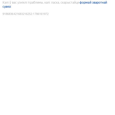
Калі ў вас узніклі праблемы, калі ласка, скарыстайце
формай зваротнай
сувязі
9186836421683216252
:
1786161972