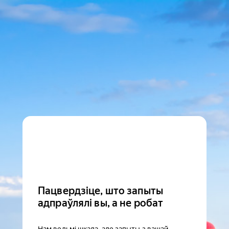
Пацвердзіце, што запыты
адпраўлялі вы, а не робат