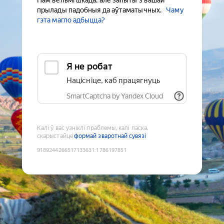
Нам вельмі шкада, але запыты з вашай
прылады падобныя да аўтаматычных.
Чаму
гэта магло адбыцца?
Я не робат
Націсніце, каб працягнуць
SmartCaptcha by Yandex Cloud
Калі ў вас узніклі праблемы, калі ласка,
скарыстайце
формай зваротнай сувязі
9189244266517133631
:
1786197851