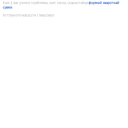
Калі ў вас узніклі праблемы, калі ласка, скарыстайце
формай зваротнай
сувязі
9177564070140620279
:
1786023803