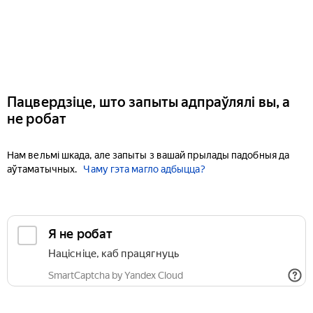
Пацвердзіце, што запыты адпраўлялі вы, а
не робат
Нам вельмі шкада, але запыты з вашай прылады падобныя да
аўтаматычных.
Чаму гэта магло адбыцца?
Я не робат
Націсніце, каб працягнуць
SmartCaptcha by Yandex Cloud