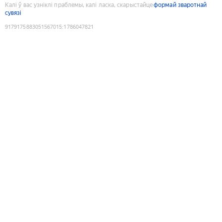
Калі ў вас узніклі праблемы, калі ласка, скарыстайце
формай зваротнай
сувязі
9179175883051567015
:
1786047821