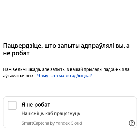
Пацвердзіце, што запыты адпраўлялі вы, а
не робат
Нам вельмі шкада, але запыты з вашай прылады падобныя да
аўтаматычных.
Чаму гэта магло адбыцца?
Я не робат
Націсніце, каб працягнуць
SmartCaptcha by Yandex Cloud