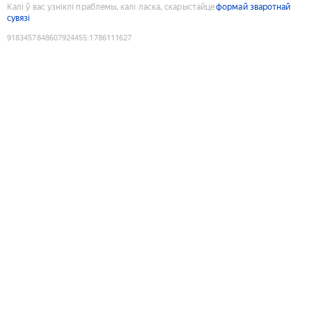
Калі ў вас узніклі праблемы, калі ласка, скарыстайце
формай зваротнай
сувязі
9183457848607924455
:
1786111627