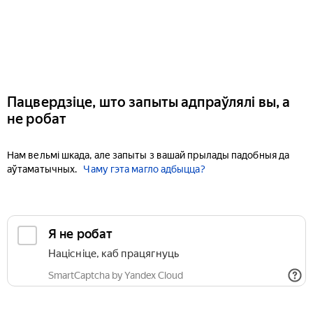
Пацвердзіце, што запыты адпраўлялі вы, а
не робат
Нам вельмі шкада, але запыты з вашай прылады падобныя да
аўтаматычных.
Чаму гэта магло адбыцца?
Я не робат
Націсніце, каб працягнуць
SmartCaptcha by Yandex Cloud