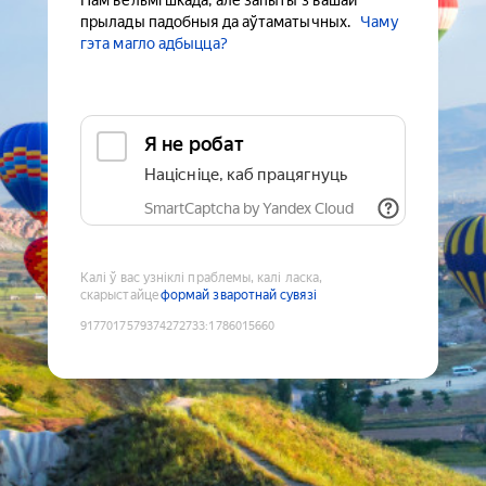
Нам вельмі шкада, але запыты з вашай
прылады падобныя да аўтаматычных.
Чаму
гэта магло адбыцца?
Я не робат
Націсніце, каб працягнуць
SmartCaptcha by Yandex Cloud
Калі ў вас узніклі праблемы, калі ласка,
скарыстайце
формай зваротнай сувязі
9177017579374272733
:
1786015660