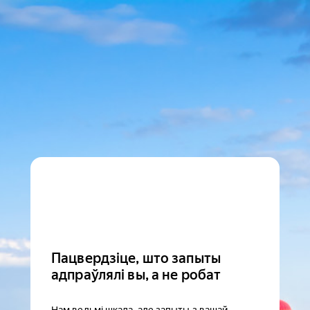
Пацвердзіце, што запыты
адпраўлялі вы, а не робат