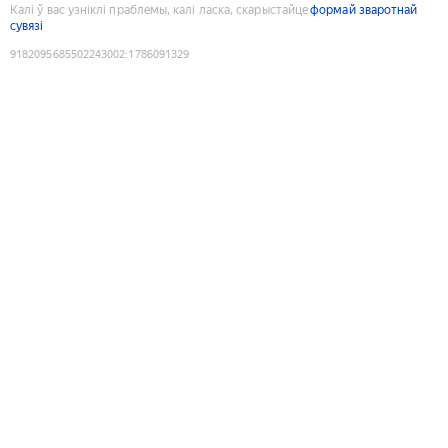
Калі ў вас узніклі праблемы, калі ласка, скарыстайце
формай зваротнай
сувязі
9182095685502243002
:
1786091329