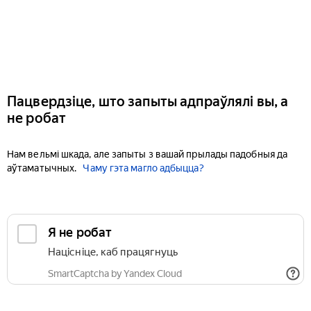
Пацвердзіце, што запыты адпраўлялі вы, а
не робат
Нам вельмі шкада, але запыты з вашай прылады падобныя да
аўтаматычных.
Чаму гэта магло адбыцца?
Я не робат
Націсніце, каб працягнуць
SmartCaptcha by Yandex Cloud