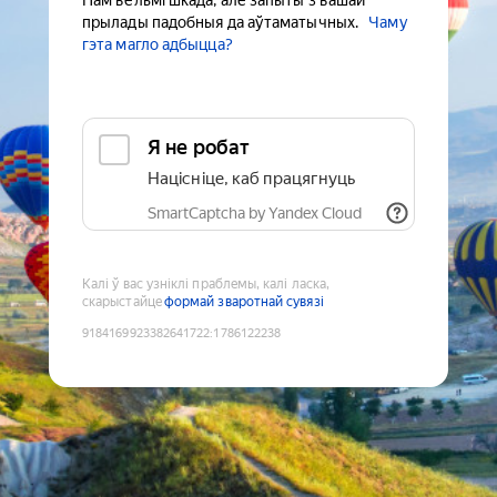
Нам вельмі шкада, але запыты з вашай
прылады падобныя да аўтаматычных.
Чаму
гэта магло адбыцца?
Я не робат
Націсніце, каб працягнуць
SmartCaptcha by Yandex Cloud
Калі ў вас узніклі праблемы, калі ласка,
скарыстайце
формай зваротнай сувязі
9184169923382641722
:
1786122238