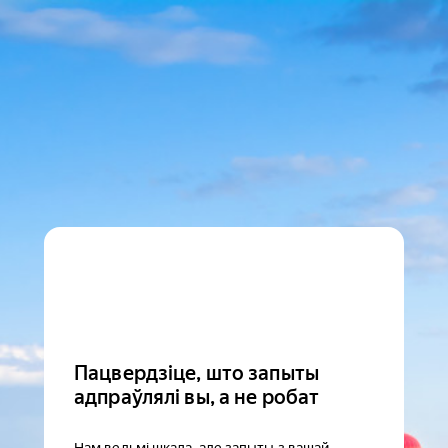
Пацвердзіце, што запыты
адпраўлялі вы, а не робат