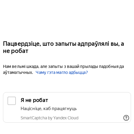
Пацвердзіце, што запыты адпраўлялі вы, а
не робат
Нам вельмі шкада, але запыты з вашай прылады падобныя да
аўтаматычных.
Чаму гэта магло адбыцца?
Я не робат
Націсніце, каб працягнуць
SmartCaptcha by Yandex Cloud