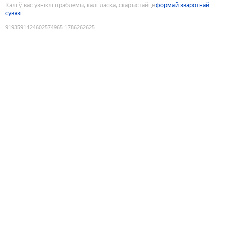
Калі ў вас узніклі праблемы, калі ласка, скарыстайце
формай зваротнай
сувязі
9193591124602574965
:
1786262625