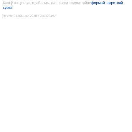
Калі ў вас узніклі праблемы, калі ласка, скарыстайце
формай зваротнай
сувязі
9197810436653612030
:
1786325497