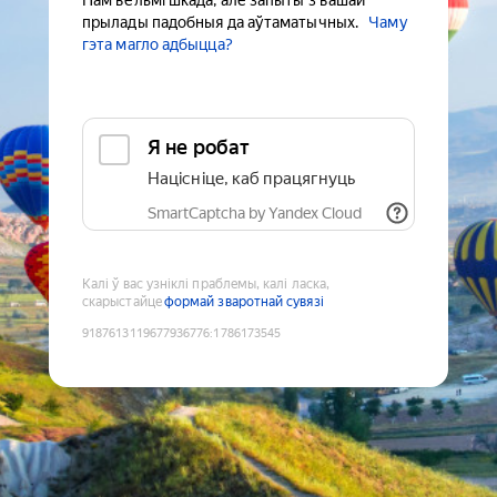
Нам вельмі шкада, але запыты з вашай
прылады падобныя да аўтаматычных.
Чаму
гэта магло адбыцца?
Я не робат
Націсніце, каб працягнуць
SmartCaptcha by Yandex Cloud
Калі ў вас узніклі праблемы, калі ласка,
скарыстайце
формай зваротнай сувязі
9187613119677936776
:
1786173545