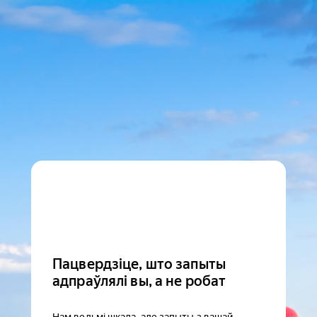
Пацвердзіце, што запыты
адпраўлялі вы, а не робат