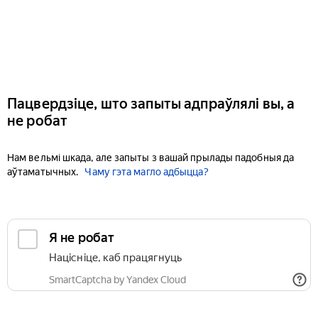
Пацвердзіце, што запыты адпраўлялі вы, а
не робат
Нам вельмі шкада, але запыты з вашай прылады падобныя да
аўтаматычных.
Чаму гэта магло адбыцца?
Я не робат
Націсніце, каб працягнуць
SmartCaptcha by Yandex Cloud