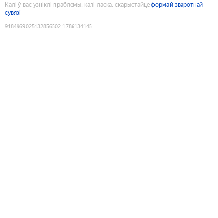
Калі ў вас узніклі праблемы, калі ласка, скарыстайце
формай зваротнай
сувязі
9184969025132856502
:
1786134145