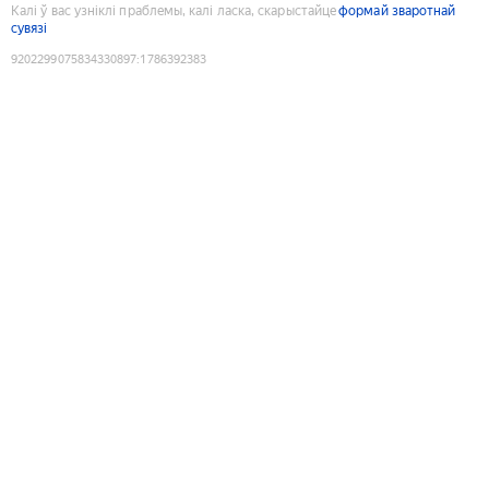
Калі ў вас узніклі праблемы, калі ласка, скарыстайце
формай зваротнай
сувязі
9202299075834330897
:
1786392383