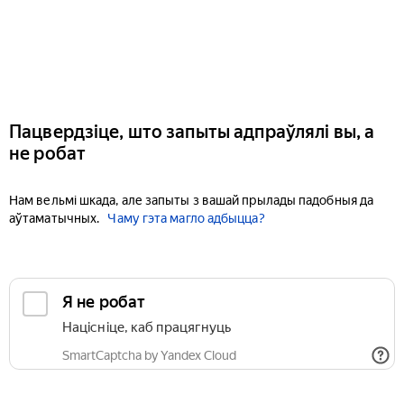
Пацвердзіце, што запыты адпраўлялі вы, а
не робат
Нам вельмі шкада, але запыты з вашай прылады падобныя да
аўтаматычных.
Чаму гэта магло адбыцца?
Я не робат
Націсніце, каб працягнуць
SmartCaptcha by Yandex Cloud