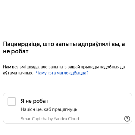
Пацвердзіце, што запыты адпраўлялі вы, а
не робат
Нам вельмі шкада, але запыты з вашай прылады падобныя да
аўтаматычных.
Чаму гэта магло адбыцца?
Я не робат
Націсніце, каб працягнуць
SmartCaptcha by Yandex Cloud