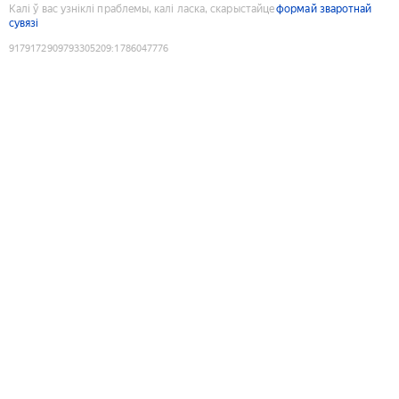
Калі ў вас узніклі праблемы, калі ласка, скарыстайце
формай зваротнай
сувязі
9179172909793305209
:
1786047776