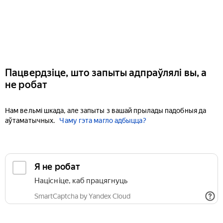
Пацвердзіце, што запыты адпраўлялі вы, а
не робат
Нам вельмі шкада, але запыты з вашай прылады падобныя да
аўтаматычных.
Чаму гэта магло адбыцца?
Я не робат
Націсніце, каб працягнуць
SmartCaptcha by Yandex Cloud