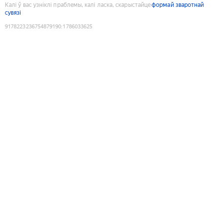
Калі ў вас узніклі праблемы, калі ласка, скарыстайце
формай зваротнай
сувязі
9178223236754879190
:
1786033625