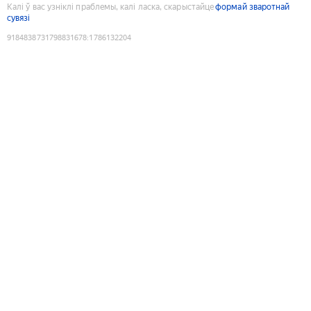
Калі ў вас узніклі праблемы, калі ласка, скарыстайце
формай зваротнай
сувязі
9184838731798831678
:
1786132204