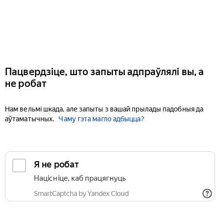
Пацвердзіце, што запыты адпраўлялі вы, а
не робат
Нам вельмі шкада, але запыты з вашай прылады падобныя да
аўтаматычных.
Чаму гэта магло адбыцца?
Я не робат
Націсніце, каб працягнуць
SmartCaptcha by Yandex Cloud