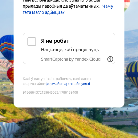
Нам вельмі шкада, але запыты з вашай
прылады падобныя да аўтаматычных.
Чаму
гэта магло адбыцца?
Я не робат
Націсніце, каб працягнуць
SmartCaptcha by Yandex Cloud
Калі ў вас узніклі праблемы, калі ласка,
скарыстайце
формай зваротнай сувязі
9186664372139645083
:
1786159408