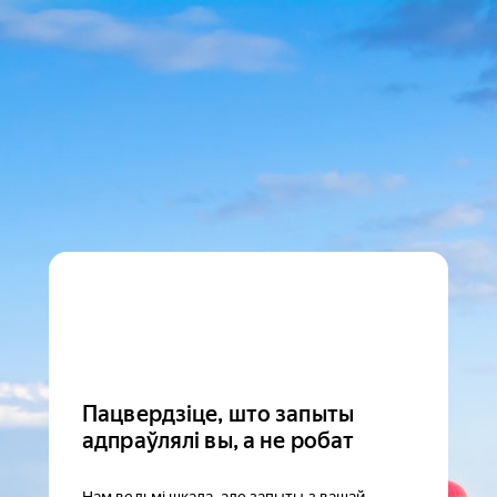
Пацвердзіце, што запыты
адпраўлялі вы, а не робат