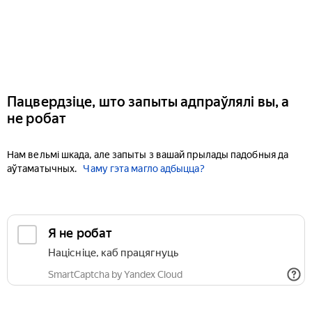
Пацвердзіце, што запыты адпраўлялі вы, а
не робат
Нам вельмі шкада, але запыты з вашай прылады падобныя да
аўтаматычных.
Чаму гэта магло адбыцца?
Я не робат
Націсніце, каб працягнуць
SmartCaptcha by Yandex Cloud