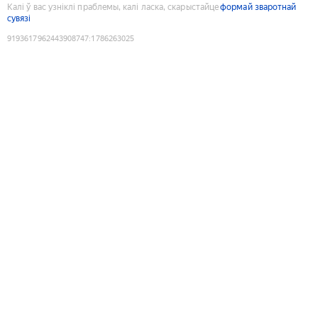
Калі ў вас узніклі праблемы, калі ласка, скарыстайце
формай зваротнай
сувязі
9193617962443908747
:
1786263025