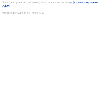
Калі ў вас узніклі праблемы, калі ласка, скарыстайце
формай зваротнай
сувязі
9186351218422455441
:
1786154742