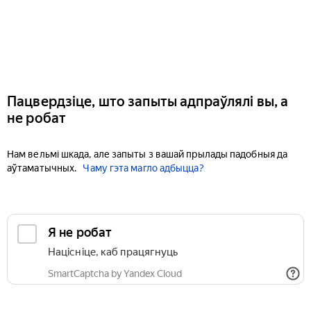
Пацвердзіце, што запыты адпраўлялі вы, а
не робат
Нам вельмі шкада, але запыты з вашай прылады падобныя да
аўтаматычных.
Чаму гэта магло адбыцца?
Я не робат
Націсніце, каб працягнуць
SmartCaptcha by Yandex Cloud