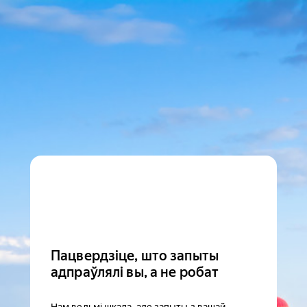
Пацвердзіце, што запыты
адпраўлялі вы, а не робат