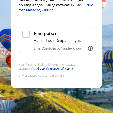
Нам вельмі шкада, але запыты з вашай
прылады падобныя да аўтаматычных.
Чаму
гэта магло адбыцца?
Я не робат
Націсніце, каб працягнуць
SmartCaptcha by Yandex Cloud
Калі ў вас узніклі праблемы, калі ласка,
скарыстайце
формай зваротнай сувязі
9174259322921474707
:
1785974558