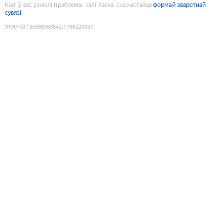
Калі ў вас узніклі праблемы, калі ласка, скарыстайце
формай зваротнай
сувязі
9190733135988569642
:
1786220037