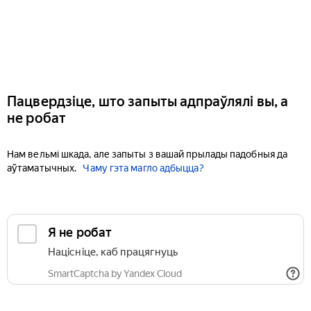
Пацвердзіце, што запыты адпраўлялі вы, а
не робат
Нам вельмі шкада, але запыты з вашай прылады падобныя да
аўтаматычных.
Чаму гэта магло адбыцца?
Я не робат
Націсніце, каб працягнуць
SmartCaptcha by Yandex Cloud