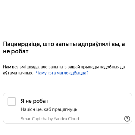
Пацвердзіце, што запыты адпраўлялі вы, а
не робат
Нам вельмі шкада, але запыты з вашай прылады падобныя да
аўтаматычных.
Чаму гэта магло адбыцца?
Я не робат
Націсніце, каб працягнуць
SmartCaptcha by Yandex Cloud