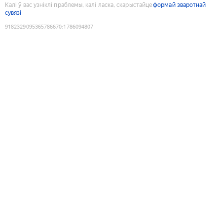
Калі ў вас узніклі праблемы, калі ласка, скарыстайце
формай зваротнай
сувязі
9182329095365786670
:
1786094807