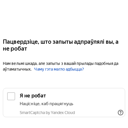
Пацвердзіце, што запыты адпраўлялі вы, а
не робат
Нам вельмі шкада, але запыты з вашай прылады падобныя да
аўтаматычных.
Чаму гэта магло адбыцца?
Я не робат
Націсніце, каб працягнуць
SmartCaptcha by Yandex Cloud