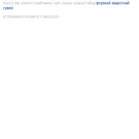
Калі ў вас узніклі праблемы, калі ласка, скарыстайце
формай зваротнай
сувязі
9178209692510239013
:
1786033423