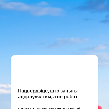
Пацвердзіце, што запыты
адпраўлялі вы, а не робат