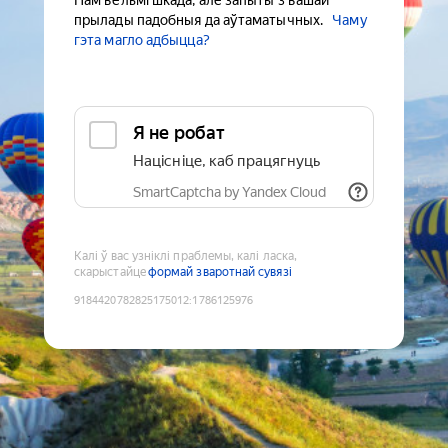
Нам вельмі шкада, але запыты з вашай
прылады падобныя да аўтаматычных.
Чаму
гэта магло адбыцца?
Я не робат
Націсніце, каб працягнуць
SmartCaptcha by Yandex Cloud
Калі ў вас узніклі праблемы, калі ласка,
скарыстайце
формай зваротнай сувязі
9184420782825175012
:
1786125976