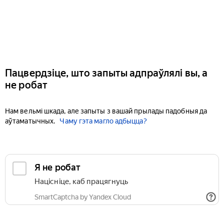
Пацвердзіце, што запыты адпраўлялі вы, а
не робат
Нам вельмі шкада, але запыты з вашай прылады падобныя да
аўтаматычных.
Чаму гэта магло адбыцца?
Я не робат
Націсніце, каб працягнуць
SmartCaptcha by Yandex Cloud