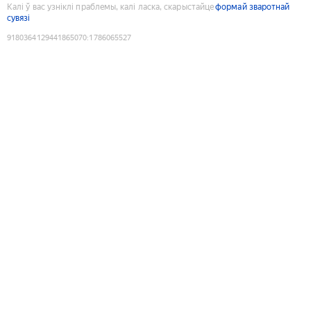
Калі ў вас узніклі праблемы, калі ласка, скарыстайце
формай зваротнай
сувязі
9180364129441865070
:
1786065527