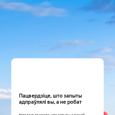
Пацвердзіце, што запыты
адпраўлялі вы, а не робат