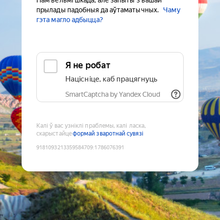
Нам вельмі шкада, але запыты з вашай
прылады падобныя да аўтаматычных.
Чаму
гэта магло адбыцца?
Я не робат
Націсніце, каб працягнуць
SmartCaptcha by Yandex Cloud
Калі ў вас узніклі праблемы, калі ласка,
скарыстайце
формай зваротнай сувязі
9181093213359584709
:
1786076391