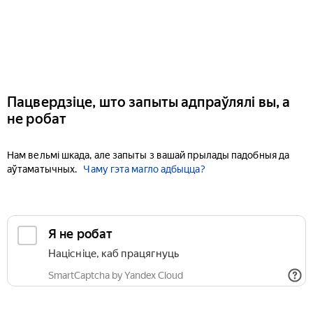
Пацвердзіце, што запыты адпраўлялі вы, а
не робат
Нам вельмі шкада, але запыты з вашай прылады падобныя да
аўтаматычных.
Чаму гэта магло адбыцца?
Я не робат
Націсніце, каб працягнуць
SmartCaptcha by Yandex Cloud