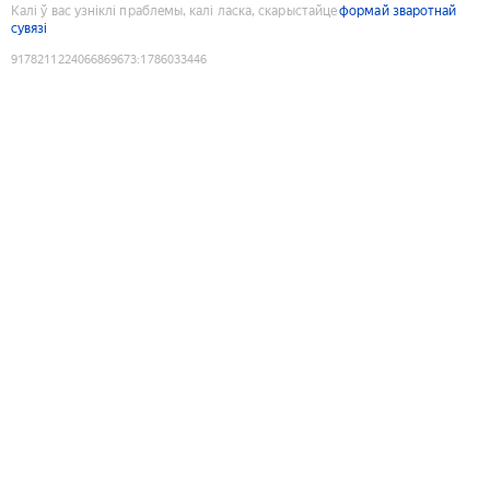
Калі ў вас узніклі праблемы, калі ласка, скарыстайце
формай зваротнай
сувязі
9178211224066869673
:
1786033446