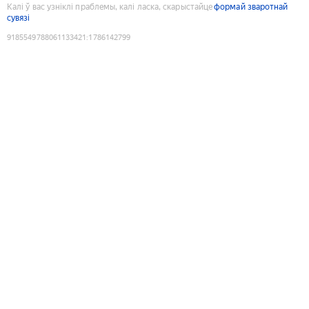
Калі ў вас узніклі праблемы, калі ласка, скарыстайце
формай зваротнай
сувязі
9185549788061133421
:
1786142799