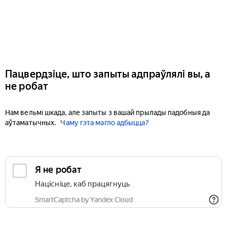
Пацвердзіце, што запыты адпраўлялі вы, а
не робат
Нам вельмі шкада, але запыты з вашай прылады падобныя да
аўтаматычных.
Чаму гэта магло адбыцца?
Я не робат
Націсніце, каб працягнуць
SmartCaptcha by Yandex Cloud