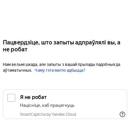
Пацвердзіце, што запыты адпраўлялі вы, а
не робат
Нам вельмі шкада, але запыты з вашай прылады падобныя да
аўтаматычных.
Чаму гэта магло адбыцца?
Я не робат
Націсніце, каб працягнуць
SmartCaptcha by Yandex Cloud