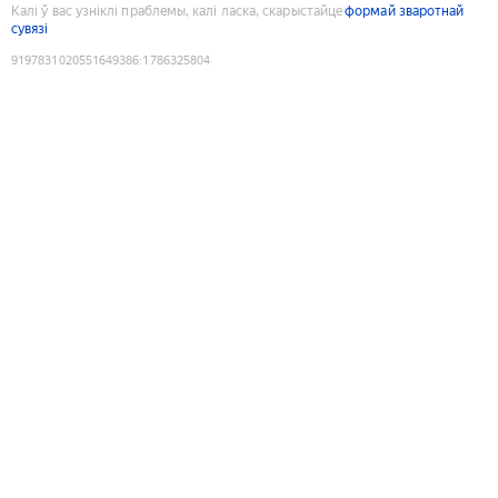
Калі ў вас узніклі праблемы, калі ласка, скарыстайце
формай зваротнай
сувязі
9197831020551649386
:
1786325804