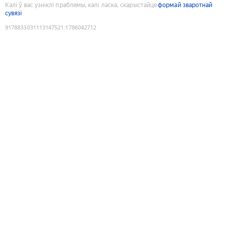
Калі ў вас узніклі праблемы, калі ласка, скарыстайце
формай зваротнай
сувязі
9178833031113147521
:
1786042712