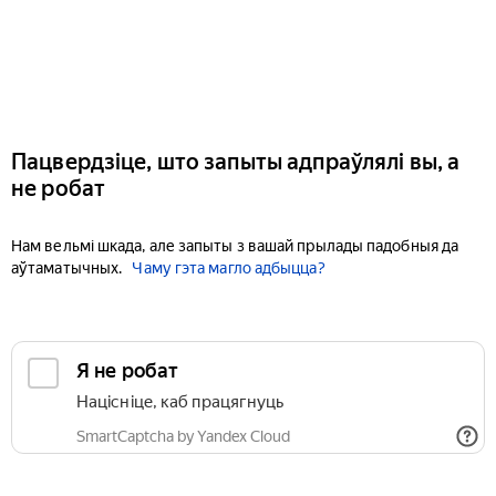
Пацвердзіце, што запыты адпраўлялі вы, а
не робат
Нам вельмі шкада, але запыты з вашай прылады падобныя да
аўтаматычных.
Чаму гэта магло адбыцца?
Я не робат
Націсніце, каб працягнуць
SmartCaptcha by Yandex Cloud