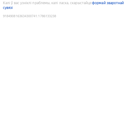
Калі ў вас узніклі праблемы, калі ласка, скарыстайце
формай зваротнай
сувязі
9184908163634300741
:
1786133238