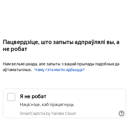
Пацвердзіце, што запыты адпраўлялі вы, а
не робат
Нам вельмі шкада, але запыты з вашай прылады падобныя да
аўтаматычных.
Чаму гэта магло адбыцца?
Я не робат
Націсніце, каб працягнуць
SmartCaptcha by Yandex Cloud