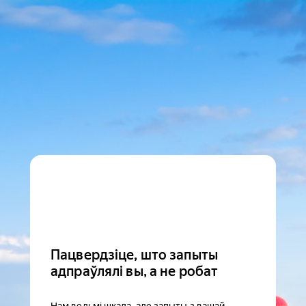
Пацвердзіце, што запыты
адпраўлялі вы, а не робат