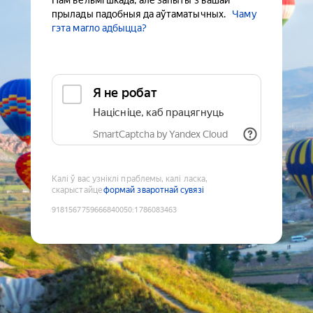
Нам вельмі шкада, але запыты з вашай
прылады падобныя да аўтаматычных.
Чаму
гэта магло адбыцца?
Я не робат
Націсніце, каб працягнуць
SmartCaptcha by Yandex Cloud
Калі ў вас узніклі праблемы, калі ласка,
скарыстайце
формай зваротнай сувязі
9181567759666840050
:
1786083463