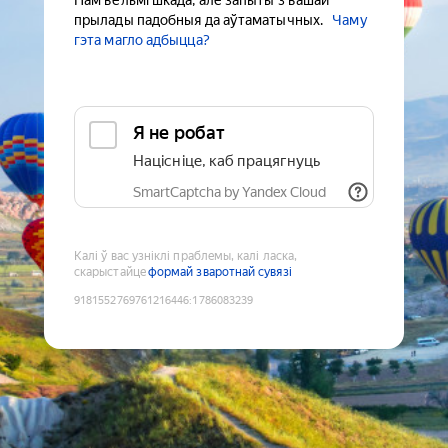
Нам вельмі шкада, але запыты з вашай
прылады падобныя да аўтаматычных.
Чаму
гэта магло адбыцца?
Я не робат
Націсніце, каб працягнуць
SmartCaptcha by Yandex Cloud
Калі ў вас узніклі праблемы, калі ласка,
скарыстайце
формай зваротнай сувязі
9181552769761216446
:
1786083239