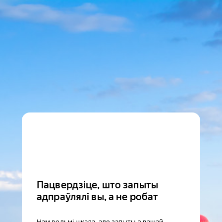
Пацвердзіце, што запыты
адпраўлялі вы, а не робат